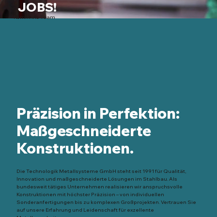
JOBS!
Komm ins Team
Präzision in Perfektion:
Maßgeschneiderte
Konstruktionen.
Die Technologik Metallsysteme GmbH steht seit 1991 für Qualität,
Innovation und maßgeschneiderte Lösungen im Stahlbau. Als
bundesweit tätiges Unternehmen realisieren wir anspruchsvolle
Konstruktionen mit höchster Präzision – von individuellen
Sonderanfertigungen bis zu komplexen Großprojekten. Vertrauen Sie
auf unsere Erfahrung und Leidenschaft für exzellente