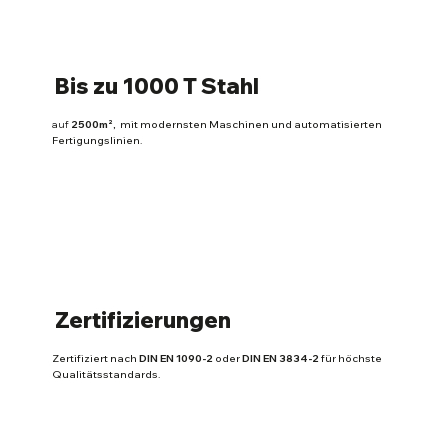
Bis zu 1000 T Stahl
auf
2500m²,
mit modernsten Maschinen und automatisierten
Fertigungslinien.
Zertifizierungen
Zertifiziert nach
DIN EN 1090-2
oder
DIN EN 3834-2
für höchste
Qualitätsstandards.