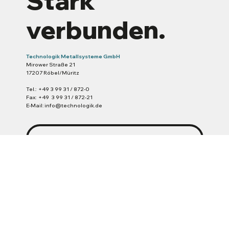
Stark
verbunden.
Technologik Metallsysteme GmbH
Mirower Straße 21
17207 Röbel/Müritz
Tel.: +49 3 99 31 / 872-0
Fax: +49 3 99 31 / 872-21
E-Mail: info@technologik.de
Jetzt Kontaktieren